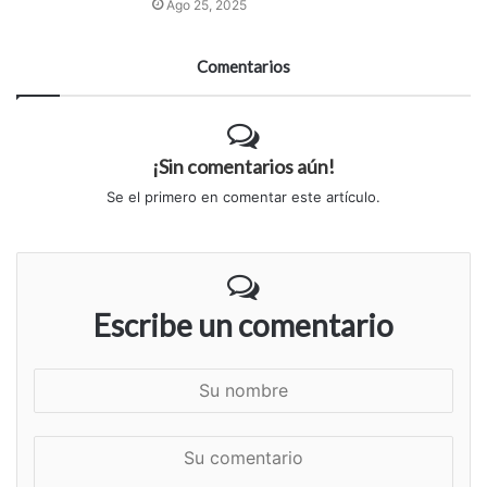
Ago 25, 2025
Comentarios
¡Sin comentarios aún!
Se el primero en comentar este artículo.
Escribe un comentario
S
u
n
S
o
u
m