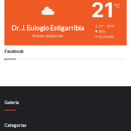
21
℃
Dr. J. Eulogio Estigarribia
21º - 21º%
85%
Nubes dispersas
12.3 km/h
Facebook
Galería
Categorías