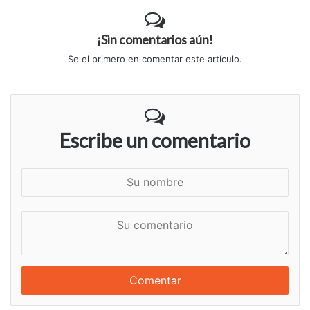
¡Sin comentarios aún!
Se el primero en comentar este artículo.
Escribe un comentario
S
u
n
S
o
u
m
c
b
o
r
m
e
e
n