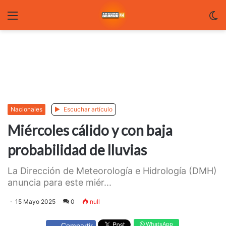
Menu
C
m
Nacionales
Escuchar artículo
Miércoles cálido y con baja
probabilidad de lluvias
La Dirección de Meteorología e Hidrología (DMH)
anuncia para este miér...
15 Mayo 2025
0
null
WhatsApp
Compartir