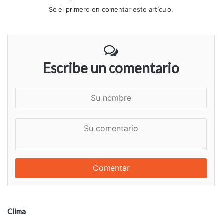
Se el primero en comentar este artículo.
Escribe un comentario
S
u
n
S
o
u
m
c
b
o
r
m
e
e
n
t
a
Clima
r