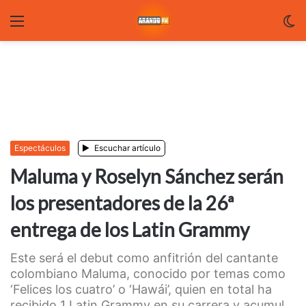
Menu
C
m
Espectáculos
Escuchar artículo
Maluma y Roselyn Sánchez serán
los presentadores de la 26ª
entrega de los Latin Grammy
Este será el debut como anfitrión del cantante
colombiano Maluma, conocido por temas como
‘Felices los cuatro’ o ‘Hawái’, quien en total ha
recibido 1 Latin Grammy en su carrera y acumul...