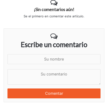
¡Sin comentarios aún!
Se el primero en comentar este artículo.
Escribe un comentario
S
u
n
S
o
u
m
c
b
o
r
m
e
e
n
t