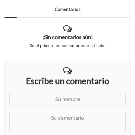
Comentarios
¡Sin comentarios aún!
Se el primero en comentar este artículo.
Escribe un comentario
S
u
n
S
o
u
m
c
b
o
r