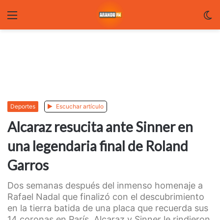
Menu
C
m
Deportes
Escuchar artículo
Alcaraz resucita ante Sinner en
una legendaria final de Roland
Garros
Dos semanas después del inmenso homenaje a
Rafael Nadal que finalizó con el descubrimiento
en la tierra batida de una placa que recuerda sus
14 coronas en París, Alcaraz y Sinner le rindieron