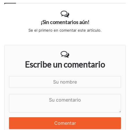
¡Sin comentarios aún!
Se el primero en comentar este artículo.
Escribe un comentario
S
u
n
S
o
u
m
c
b
o
r
m
e
e