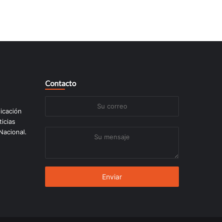
Contacto
Su
icación
correo
ticias
 Nacional.
Su
mensaje