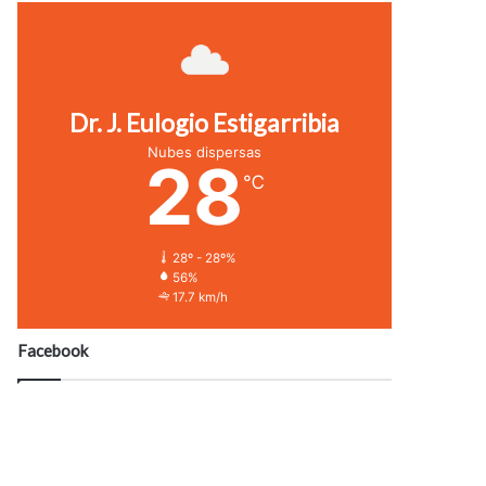
Dr. J. Eulogio Estigarribia
Nubes dispersas
28
℃
28º - 28º%
56%
17.7 km/h
Facebook