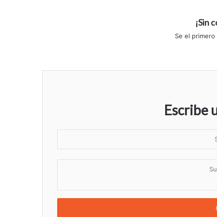
¡Sin 
Se el primero
Escribe 
S
u
n
S
o
u
m
c
b
o
r
m
e
e