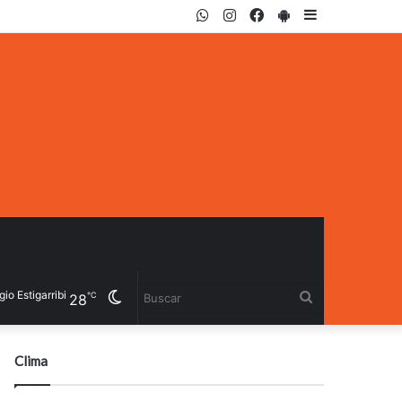
WhatsApp
Instagram
Facebook
PlayStore
Sidebar
o Estigarribia
Cambiar
Buscar
℃
28
modo
Clima