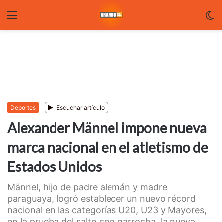
Menu
C
m
Deportes
Escuchar artículo
Alexander Männel impone nueva
marca nacional en el atletismo de
Estados Unidos
Männel, hijo de padre alemán y madre
paraguaya, logró establecer un nuevo récord
nacional en las categorías U20, U23 y Mayores,
en la prueba del salto con garrocha, la nueva